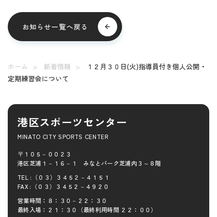
お知らせ一覧へ戻る
ホーム
新着情報
１２月３０日(火)指導員付き個人公開・
定期練習会について
港区スポーツセンター
MINATO CITY SPORTS CENTER
〒１０５－００２３
港区芝浦１－１６－１ みなとパーク芝浦内３～８階
TEL :（０３）３４５２－４１５１
FAX :（０３）３４５２－４９２０
営業時間：８：３０－２２：３０
最終入場：２１：３０（最終利用時間 ２２：００）