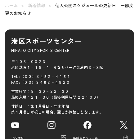
ホーム
新着情報
個人公開スケジュールの更新日 一部変
更のお知らせ
港区スポーツセンター
MINATO CITY SPORTS CENTER
〒１０５－００２３
港区芝浦１－１６－１ みなとパーク芝浦内３～８階
TEL :（０３）３４５２－４１５１
FAX :（０３）３４５２－４９２０
営業時間：８：３０－２２：３０
最終入場：２１：３０（最終利用時間 ２２：００）
休館日 ：第１月曜日 / 年末年始
第１月曜日が祝日の場合、翌日が休館日となります。
代行情報
各種スケジュール