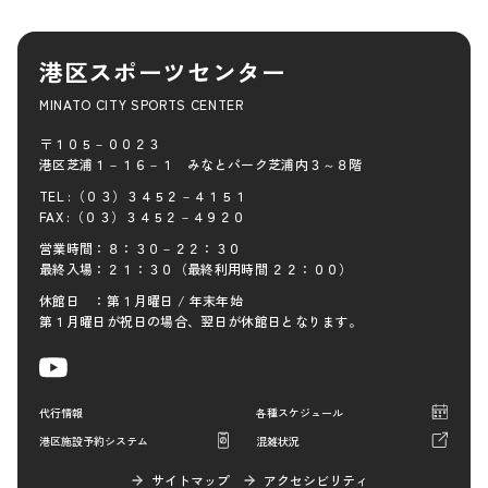
港区スポーツセンター
MINATO CITY SPORTS CENTER
〒１０５－００２３
港区芝浦１－１６－１ みなとパーク芝浦内３～８階
TEL :（０３）３４５２－４１５１
FAX :（０３）３４５２－４９２０
営業時間：８：３０－２２：３０
最終入場：２１：３０（最終利用時間 ２２：００）
休館日 ：第１月曜日 / 年末年始
第１月曜日が祝日の場合、翌日が休館日となります。
代行情報
各種スケジュール
港区施設予約システム
混雑状況
サイトマップ
アクセシビリティ