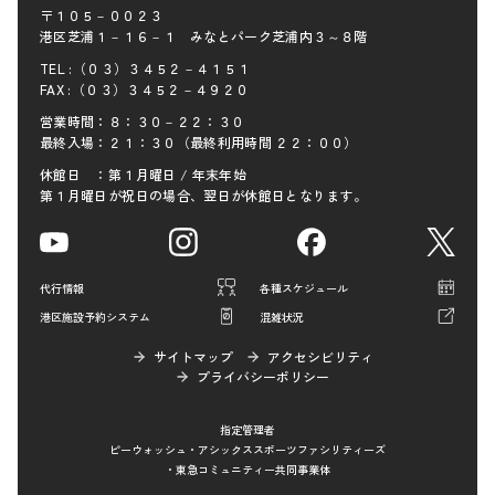
〒１０５－００２３
港区芝浦１－１６－１ みなとパーク芝浦内３～８階
TEL :（０３）３４５２－４１５１
FAX :（０３）３４５２－４９２０
営業時間：８：３０－２２：３０
最終入場：２１：３０（最終利用時間 ２２：００）
休館日 ：第１月曜日 / 年末年始
第１月曜日が祝日の場合、翌日が休館日となります。
代行情報
各種スケジュール
港区施設予約システム
混雑状況
サイトマップ
アクセシビリティ
プライバシーポリシー
指定管理者
ピーウォッシュ・アシックススポーツファシリティーズ
・東急コミュニティー共同事業体